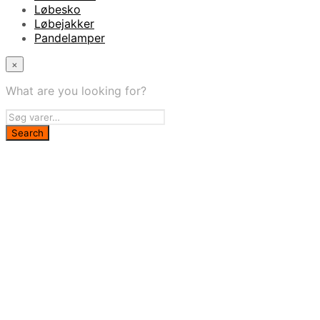
Løbesko
Løbejakker
Pandelamper
×
What are you looking for?