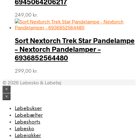
6945064206217
249,00
kr.
Sort Nextorch Trek Star Pandelampe
– Nextorch Pandelamper –
6936852564480
299,00
kr.
© 2026 Løbesko & Løbetøj
×
×
Løbebukser
Løbebælter
Løbeshorts
Løbesko
Løbejakker