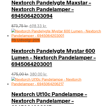
Nextorch Pandelygte Maxstar –
Nextorch Pandelamper –
6945064203094
Den
Den
873,75
kr.
698,33
kr.
oprindelige
aktuelle
pris
pris
var:
er:
På Udsalg! 20%
873,75 kr..
698,33 kr..
Nextorch Pandelygte Mystar 600
Lumen – Nextorch Pandelamper –
6945064203001
Den
Den
475,00
kr.
380,00
kr.
oprindelige
aktuelle
pris
pris
var:
er:
Nextorch Ut10c Pandelampe –
475,00 kr..
380,00 kr..
Nextorch Pandelamper –