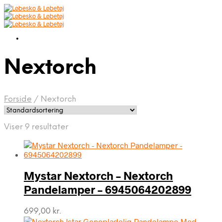
Nextorch
Forside
/
Nextorch
Viser 9 resultater
Mystar Nextorch – Nextorch
Pandelamper – 6945064202899
699,00
kr.