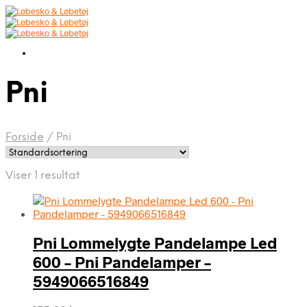
Pni
Forside
/
Pni
Viser 1 resultat
Pni Lommelygte Pandelampe Led
600 – Pni Pandelamper –
5949066516849