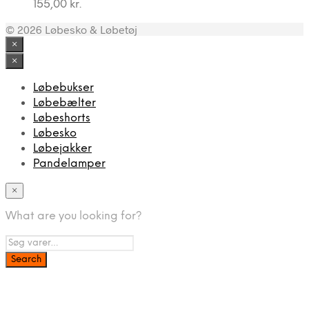
155,00
kr.
© 2026 Løbesko & Løbetøj
×
×
Løbebukser
Løbebælter
Løbeshorts
Løbesko
Løbejakker
Pandelamper
×
What are you looking for?