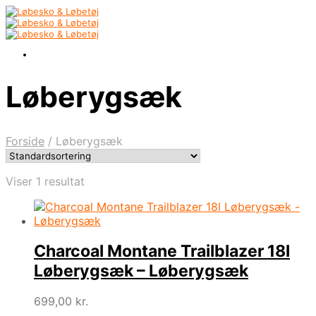
Løberygsæk
Forside
/
Løberygsæk
Viser 1 resultat
Charcoal Montane Trailblazer 18l
Løberygsæk – Løberygsæk
699,00
kr.