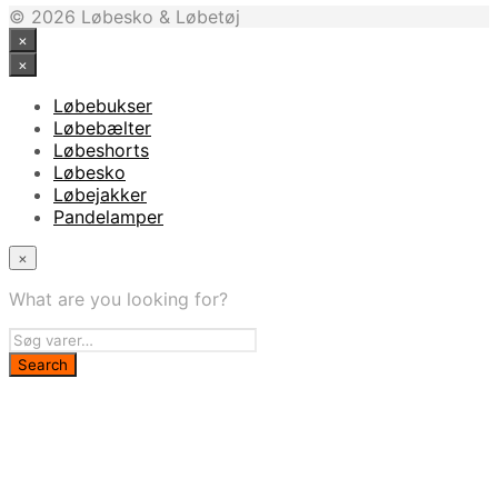
© 2026 Løbesko & Løbetøj
×
×
Løbebukser
Løbebælter
Løbeshorts
Løbesko
Løbejakker
Pandelamper
×
What are you looking for?