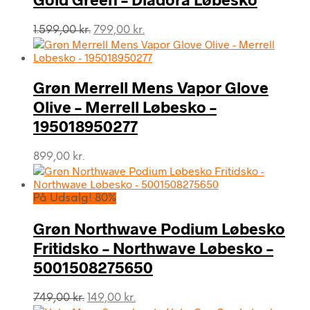
Den
Den
1.599,00
kr.
799,00
kr.
oprindelige
aktuelle
pris
pris
var:
er:
Grøn Merrell Mens Vapor Glove
1.599,00 kr..
799,00 kr..
Olive – Merrell Løbesko –
195018950277
899,00
kr.
På Udsalg! 80%
Grøn Northwave Podium Løbesko
Fritidsko – Northwave Løbesko –
5001508275650
Den
Den
749,00
kr.
149,00
kr.
oprindelige
aktuelle