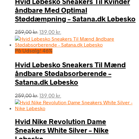
Hvid Løbesko Sneakers Til Kvinder
åndbare Med Optimal
Støddæmpning – Satana.dk Løbesko
Den
Den
259,00
kr.
139,00
kr.
oprindelige
aktuelle
pris
pris
var:
er:
På Udsalg! 46%
259,00 kr..
139,00 kr..
Hvid Løbesko Sneakers Til Mænd
åndbare Stødabsorberende –
Satana.dk Løbesko
Den
Den
259,00
kr.
139,00
kr.
oprindelige
aktuelle
pris
pris
var:
er:
Hvid Nike Revolution Dame
259,00 kr..
139,00 kr..
Sneakers White Silver – Nike
Løbesko