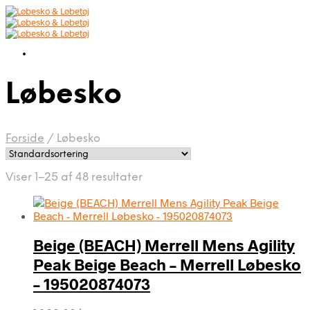
Løbesko
Forside
/
Løbesko
Viser 1–25 af 48 resultater
Beige (BEACH) Merrell Mens Agility
Peak Beige Beach – Merrell Løbesko
– 195020874073