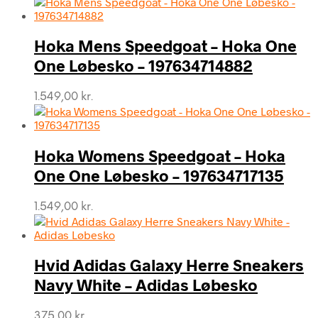
pris
pris
var:
er:
Hoka Mens Speedgoat – Hoka One
749,00 kr..
149,00 kr..
One Løbesko – 197634714882
1.549,00
kr.
Hoka Womens Speedgoat – Hoka
One One Løbesko – 197634717135
1.549,00
kr.
Hvid Adidas Galaxy Herre Sneakers
Navy White – Adidas Løbesko
375,00
kr.