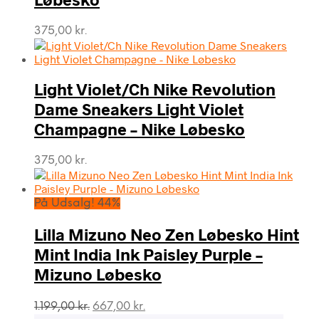
375,00
kr.
Light Violet/Ch Nike Revolution
Dame Sneakers Light Violet
Champagne – Nike Løbesko
375,00
kr.
På Udsalg! 44%
Lilla Mizuno Neo Zen Løbesko Hint
Mint India Ink Paisley Purple –
Mizuno Løbesko
Den
Den
1.199,00
kr.
667,00
kr.
oprindelige
aktuelle