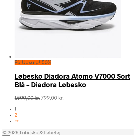
På Udsalg! 50%
Løbesko Diadora Atomo V7000 Sort
Blå – Diadora Løbesko
Den
Den
1.599,00
kr.
799,00
kr.
oprindelige
aktuelle
1
pris
pris
2
var:
er:
→
1.599,00 kr..
799,00 kr..
© 2026 Løbesko & Løbetøj