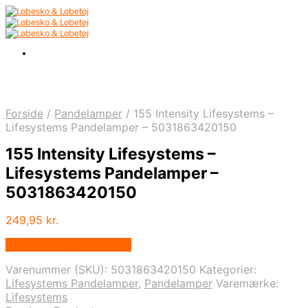
Forside
/
Pandelamper
/
155 Intensity Lifesystems –
Lifesystems Pandelamper – 5031863420150
155 Intensity Lifesystems –
Lifesystems Pandelamper –
5031863420150
249,95
kr.
Købes hos Pande-lampe
Varenummer (SKU):
5031863420150
Kategorier:
Lifesystems Pandelamper
,
Pandelamper
Varemærke:
Lifesystems