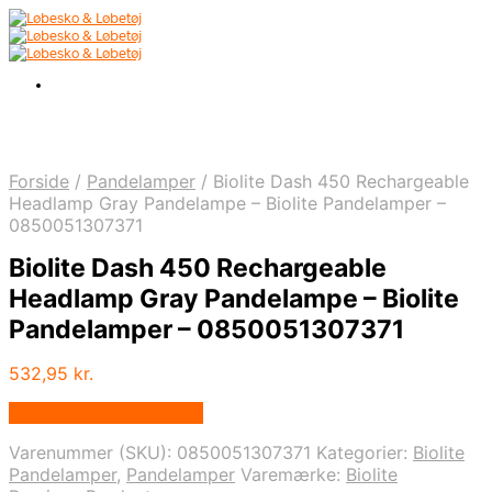
Forside
/
Pandelamper
/
Biolite Dash 450 Rechargeable
Headlamp Gray Pandelampe – Biolite Pandelamper –
0850051307371
Biolite Dash 450 Rechargeable
Headlamp Gray Pandelampe – Biolite
Pandelamper – 0850051307371
532,95
kr.
Købes hos Cykel-lygter
Varenummer (SKU):
0850051307371
Kategorier:
Biolite
Pandelamper
,
Pandelamper
Varemærke:
Biolite