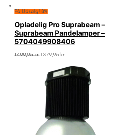
På Udsalg! 8%
Opladelig Pro Suprabeam –
Suprabeam Pandelamper –
5704049908406
Den
Den
1.499,95
kr.
1.379,95
kr.
oprindelige
aktuelle
pris
pris
var:
er:
1.499,95 kr..
1.379,95 kr..