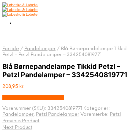
Forside
/
Pandelamper
/
Blå Børnepandelampe Tikkid
Petzl – Petzl Pandelamper – 3342540819771
Blå Børnepandelampe Tikkid Petzl –
Petzl Pandelamper – 3342540819771
208,95
kr.
Købes hos Lommelygtesalg
Varenummer (SKU):
3342540819771
Kategorier:
Pandelamper
,
Petzl Pandelamper
Varemærke:
Petzl
Previous Product
Next Product