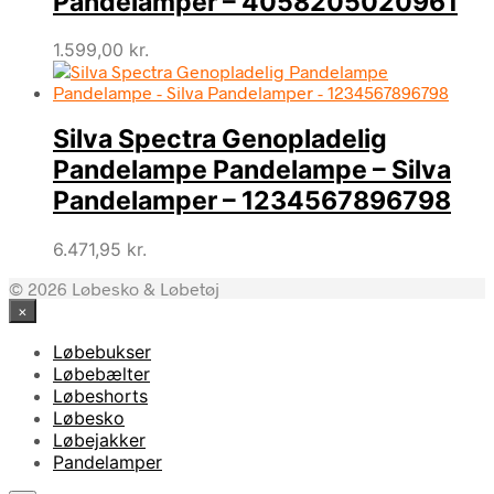
Pandelamper – 4058205020961
1.599,00
kr.
Silva Spectra Genopladelig
Pandelampe Pandelampe – Silva
Pandelamper – 1234567896798
6.471,95
kr.
© 2026 Løbesko & Løbetøj
×
Løbebukser
Løbebælter
Løbeshorts
Løbesko
Løbejakker
Pandelamper