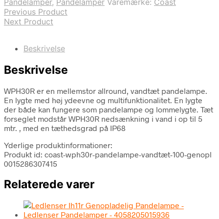
Pandelamper
,
Pandelamper
Varemærke:
Coast
Previous Product
Next Product
Beskrivelse
Beskrivelse
WPH30R er en mellemstor allround, vandtæt pandelampe.
En lygte med høj ydeevne og multifunktionalitet. En lygte
der både kan fungere som pandelampe og lommelygte. Tæt
forseglet modstår WPH30R nedsænkning i vand i op til 5
mtr. , med en tæthedsgrad på IP68
Yderlige produktinformationer:
Produkt id: coast-wph30r-pandelampe-vandtæt-100-genopl
0015286307415
Relaterede varer