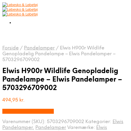
Forside
/
Pandelamper
/
Elwis H900r Wildlife
Genopladelig Pandelampe – Elwis Pandelamper –
5703296709002
Elwis H900r Wildlife Genopladelig
Pandelampe – Elwis Pandelamper –
5703296709002
494,95
kr.
Købes hos Cykel-lygter
Varenummer (SKU):
5703296709002
Kategorier:
Elwis
Pandelamper
,
Pandelamper
Varemærke:
Elwis