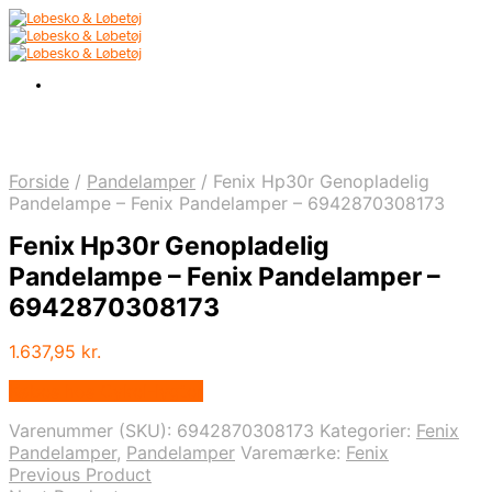
Forside
/
Pandelamper
/
Fenix Hp30r Genopladelig
Pandelampe – Fenix Pandelamper – 6942870308173
Fenix Hp30r Genopladelig
Pandelampe – Fenix Pandelamper –
6942870308173
1.637,95
kr.
Købes hos Cykel-lygter
Varenummer (SKU):
6942870308173
Kategorier:
Fenix
Pandelamper
,
Pandelamper
Varemærke:
Fenix
Previous Product