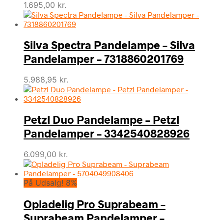
1.695,00
kr.
Silva Spectra Pandelampe – Silva
Pandelamper – 7318860201769
5.988,95
kr.
Petzl Duo Pandelampe – Petzl
Pandelamper – 3342540828926
6.099,00
kr.
På Udsalg! 8%
Opladelig Pro Suprabeam –
Suprabeam Pandelamper –