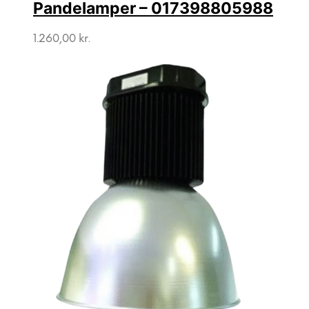
Pandelamper – 017398805988
1.260,00
kr.