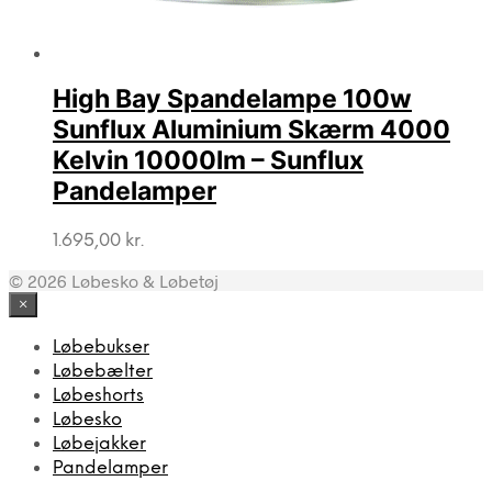
High Bay Spandelampe 100w
Sunflux Aluminium Skærm 4000
Kelvin 10000lm – Sunflux
Pandelamper
1.695,00
kr.
© 2026 Løbesko & Løbetøj
×
Løbebukser
Løbebælter
Løbeshorts
Løbesko
Løbejakker
Pandelamper