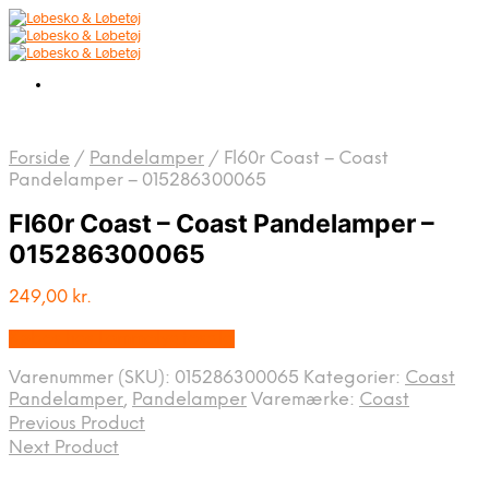
Forside
/
Pandelamper
/
Fl60r Coast – Coast
Pandelamper – 015286300065
Fl60r Coast – Coast Pandelamper –
015286300065
249,00
kr.
Købes hos Lommelygtesalg
Varenummer (SKU):
015286300065
Kategorier:
Coast
Pandelamper
,
Pandelamper
Varemærke:
Coast
Previous Product
Next Product