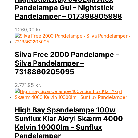
Pandelampe Gul – Nightstick
Pandelamper – 017398805988
1.260,00
kr.
Silva Free 2000 Pandelampe –
Silva Pandelamper –
7318860205095
2.771,95
kr.
High Bay Spandelampe 100w
Sunflux Klar Akryl Skærm 4000
Kelvin 10000lm – Sunflux
Pandelamper