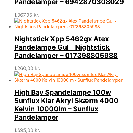
Pandelamper – 6942870308029
1.067,95
kr.
Nightstick Xpp 5462gx Atex
Pandelampe Gul – Nightstick
Pandelamper – 017398805988
1.260,00
kr.
High Bay Spandelampe 100w
Sunflux Klar Akryl Skærm 4000
Kelvin 10000lm – Sunflux
Pandelamper
1.695,00
kr.