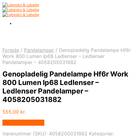
Forside
/
Pandelamper
/
Genopladelig Pandelampe Hf6r
Work 800 Lumen Ip68 Ledlenser – Ledlenser
Pandelamper – 4058205031882
Genopladelig Pandelampe Hf6r Work
800 Lumen Ip68 Ledlenser –
Ledlenser Pandelamper –
4058205031882
555,00
kr.
Købes hos Wattoo
Varenummer (SKU):
4058205031882
Kategorier: