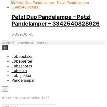
Petzl Duo Pandelampe – Petzl
Pandelamper – 3342540828926
6.099,00
kr.
© 2026 Løbesko & Løbetøj
×
Løbebukser
Løbebælter
Løbeshorts
Løbesko
Løbejakker
Pandelamper
×
What are you looking for?