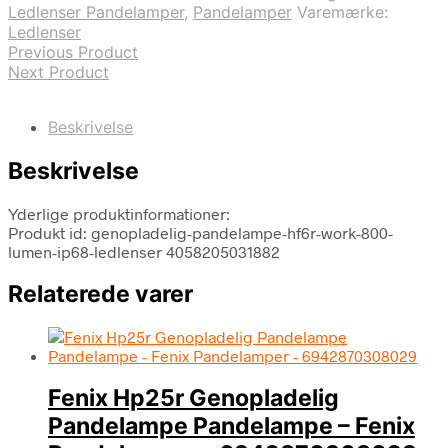
Ledlenser Pandelamper
,
Pandelamper
Varemærke:
Ledlenser
Previous Product
Next Product
Beskrivelse
Beskrivelse
Yderlige produktinformationer:
Produkt id: genopladelig-pandelampe-hf6r-work-800-
lumen-ip68-ledlenser 4058205031882
Relaterede varer
Fenix Hp25r Genopladelig
Pandelampe Pandelampe – Fenix