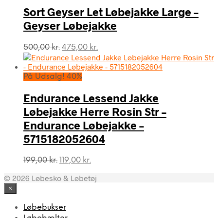
659,00 kr..
395,00 kr..
Sort Geyser Let Løbejakke Large –
Geyser Løbejakke
Den
Den
500,00
kr.
475,00
kr.
oprindelige
aktuelle
pris
pris
var:
er:
På Udsalg! 40%
500,00 kr..
475,00 kr..
Endurance Lessend Jakke
Løbejakke Herre Rosin Str –
Endurance Løbejakke –
5715182052604
Den
Den
199,00
kr.
119,00
kr.
oprindelige
aktuelle
© 2026 Løbesko & Løbetøj
pris
pris
var:
er:
×
199,00 kr..
119,00 kr..
Løbebukser