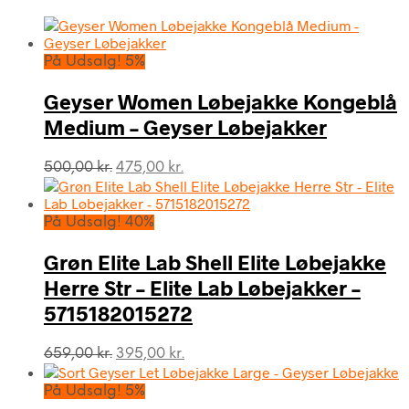
På Udsalg! 5%
Geyser Women Løbejakke Kongeblå
Medium – Geyser Løbejakker
Den
Den
500,00
kr.
475,00
kr.
oprindelige
aktuelle
pris
pris
var:
er:
På Udsalg! 40%
500,00 kr..
475,00 kr..
Grøn Elite Lab Shell Elite Løbejakke
Herre Str – Elite Lab Løbejakker –
5715182015272
Den
Den
659,00
kr.
395,00
kr.
oprindelige
aktuelle
pris
pris
På Udsalg! 5%
var:
er: