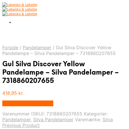
Forside
/
Pandelamper
/
Gul Silva Discover Yellow
Pandelampe – Silva Pandelamper – 7318860207655
Gul Silva Discover Yellow
Pandelampe – Silva Pandelamper –
7318860207655
418,95
kr.
Købes hos Cykel-lygter
Varenummer (SKU):
7318860207655
Kategorier:
Pandelamper
,
Silva Pandelamper
Varemærke:
Silva
Previous Product