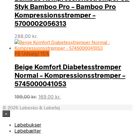
Styk Bamboo Pro – Bamboo Pro
Kompressionsstrømper –
5700002056313
288,00
kr.
På Udsalg! 15%
Beige Komfort Diabetesstrømper
Normal – Kompressionsstrømper –
5745000041053
Den
Den
199,00
kr.
169,00
kr.
oprindelige
aktuelle
© 2026 Løbesko & Løbetøj
pris
pris
×
var:
er:
199,00 kr..
169,00 kr..
Løbebukser
Løbebælter