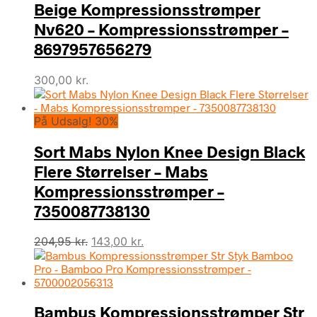
Beige Kompressionsstrømper
Nv620 – Kompressionsstrømper –
8697957656279
300,00
kr.
På Udsalg! 30%
Sort Mabs Nylon Knee Design Black
Flere Størrelser – Mabs
Kompressionsstrømper –
7350087738130
Den
Den
204,95
kr.
143,00
kr.
oprindelige
aktuelle
pris
pris
var:
er:
204,95 kr..
143,00 kr..
Bambus Kompressionsstrømper Str