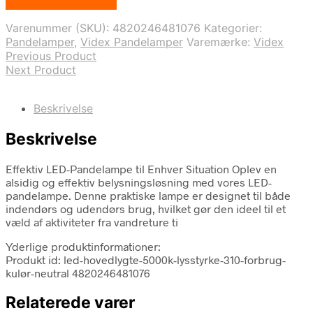
Købes hos Mrperfect
pris
pris
var:
er:
Varenummer (SKU):
4820246481076
Kategorier:
227,00 kr..
192,95 kr..
Pandelamper
,
Videx Pandelamper
Varemærke:
Videx
Previous Product
Next Product
Beskrivelse
Beskrivelse
Effektiv LED-Pandelampe til Enhver Situation Oplev en
alsidig og effektiv belysningsløsning med vores LED-
pandelampe. Denne praktiske lampe er designet til både
indendørs og udendørs brug, hvilket gør den ideel til et
væld af aktiviteter fra vandreture ti
Yderlige produktinformationer:
Produkt id: led-hovedlygte-5000k-lysstyrke-310-forbrug-
kulør-neutral 4820246481076
Relaterede varer