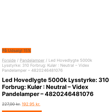
På Udsalg! 15%
Forside
/
Pandelamper
/
Led Hovedlygte 5000k
Lysstyrke: 310 Forbrug: Kulør : Neutral – Videx
Pandelamper – 4820246481076
Led Hovedlygte 5000k Lysstyrke: 310
Forbrug: Kulør : Neutral – Videx
Pandelamper – 4820246481076
Den
Den
227,00
kr.
192,95
kr.
oprindelige
aktuelle