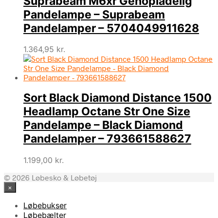
Suprabeam M6xr Genopladelig
Pandelampe – Suprabeam
Pandelamper – 5704049911628
1.364,95
kr.
Sort Black Diamond Distance 1500
Headlamp Octane Str One Size
Pandelampe – Black Diamond
Pandelamper – 793661588627
1.199,00
kr.
© 2026 Løbesko & Løbetøj
×
Løbebukser
Løbebælter