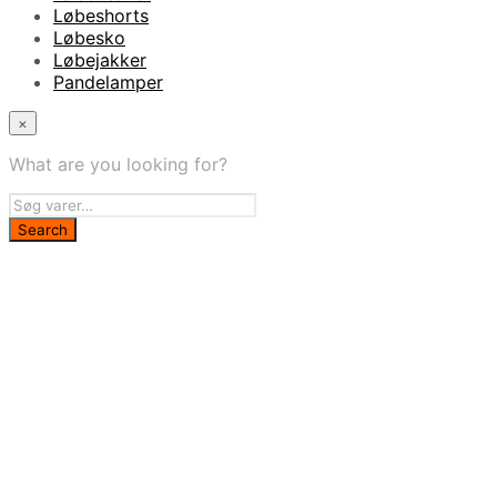
Løbeshorts
Løbesko
Løbejakker
Pandelamper
×
What are you looking for?