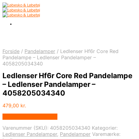
Forside
/
Pandelamper
/
Ledlenser Hf6r Core Red
Pandelampe – Ledlenser Pandelamper –
4058205034340
Ledlenser Hf6r Core Red Pandelampe
– Ledlenser Pandelamper –
4058205034340
479,00
kr.
Købes hos Cykel-lygter
Varenummer (SKU):
4058205034340
Kategorier:
Ledlenser Pandelamper
,
Pandelamper
Varemærke: