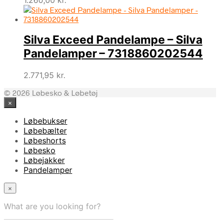
1.260,00
kr.
Silva Exceed Pandelampe – Silva
Pandelamper – 7318860202544
2.771,95
kr.
© 2026 Løbesko & Løbetøj
×
Løbebukser
Løbebælter
Løbeshorts
Løbesko
Løbejakker
Pandelamper
×
What are you looking for?