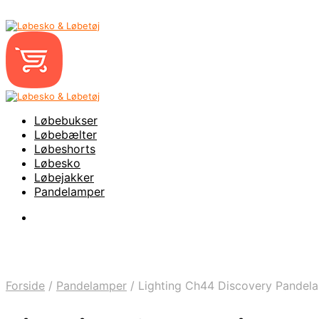
Løbebukser
Løbebælter
Løbeshorts
Løbesko
Løbejakker
Pandelamper
Forside
/
Pandelamper
/
Lighting Ch44 Discovery Pandel