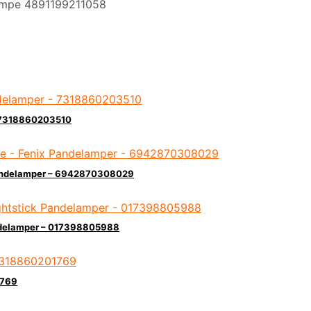
lampe 4891199211058
– 7318860203510
Pandelamper – 6942870308029
andelamper – 017398805988
1769