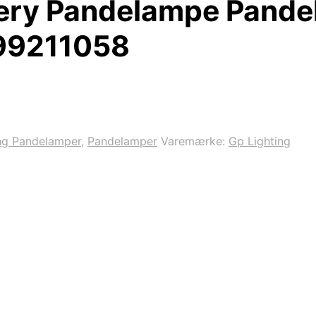
ery Pandelampe Pandel
99211058
ng Pandelamper
,
Pandelamper
Varemærke:
Gp Lighting