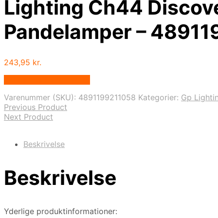
Lighting Ch44 Discov
Pandelamper – 48911
243,95
kr.
Købes hos Cykel-lygter
Varenummer (SKU):
4891199211058
Kategorier:
Gp Lighti
Previous Product
Next Product
Beskrivelse
Beskrivelse
Yderlige produktinformationer: