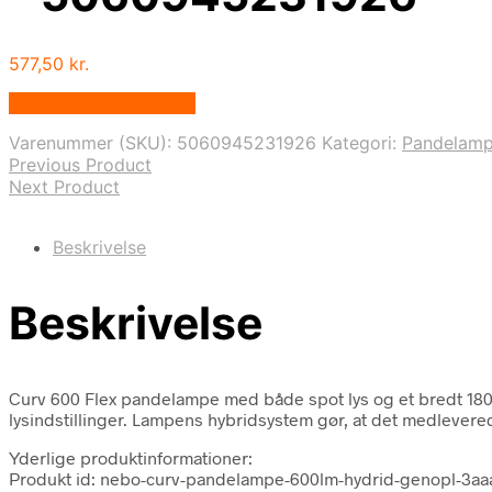
577,50
kr.
Købes hos Globaltools
Varenummer (SKU):
5060945231926
Kategori:
Pandelamp
Previous Product
Next Product
Beskrivelse
Beskrivelse
Curv 600 Flex pandelampe med både spot lys og et bredt 180 ly
lysindstillinger. Lampens hybridsystem gør, at det medlevere
Yderlige produktinformationer:
Produkt id: nebo-curv-pandelampe-600lm-hydrid-genopl-3a