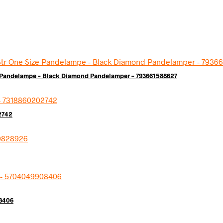
e Pandelampe – Black Diamond Pandelamper – 793661588627
2742
8406