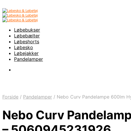
Løbebukser
Løbebælter
Løbeshorts
Løbesko
Løbejakker
Pandelamper
Forside
/
Pandelamper
/
Nebo Curv Pandelampe 600lm Hy
Nebo Curv Pandelamp
– 5060945231926