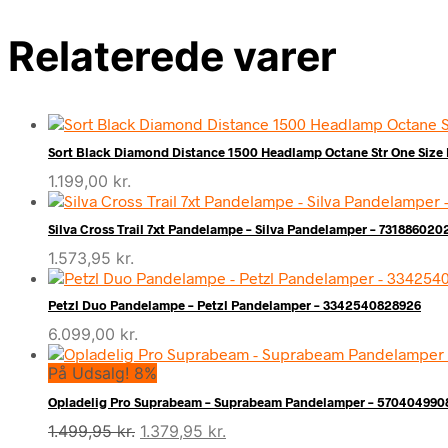
Relaterede varer
Sort Black Diamond Distance 1500 Headlamp Octane Str One Siz
1.199,00
kr.
Silva Cross Trail 7xt Pandelampe – Silva Pandelamper – 731886020
1.573,95
kr.
Petzl Duo Pandelampe – Petzl Pandelamper – 3342540828926
6.099,00
kr.
På Udsalg! 8%
Opladelig Pro Suprabeam – Suprabeam Pandelamper – 570404990
Den
Den
1.499,95
kr.
1.379,95
kr.