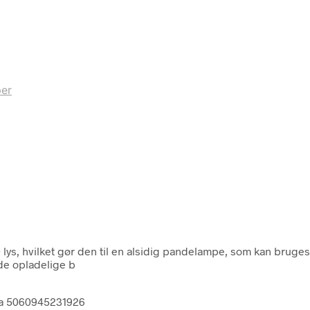
er
s, hvilket gør den til en alsidig pandelampe, som kan bruges t
de opladelige b
aa 5060945231926