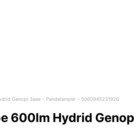
drid Genopl 3aaa – Pandelamper – 5060945231926
e 600lm Hydrid Genopl