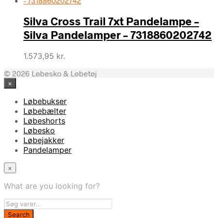
Silva Cross Trail 7xt Pandelampe –
Silva Pandelamper – 7318860202742
1.573,95
kr.
© 2026 Løbesko & Løbetøj
×
Løbebukser
Løbebælter
Løbeshorts
Løbesko
Løbejakker
Pandelamper
×
What are you looking for?