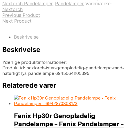
Nextorch Pandelamper
,
Pandelamper
Varemærke:
Nextorch
Previous Product
Next Product
Beskrivelse
Beskrivelse
Yderlige produktinformationer:
Produkt id: nextorch-istar-genopladelig-pandelampe-med-
naturligt-lys-pandelampe 6945064205395
Relaterede varer
Fenix Hp30r Genopladelig
Pandelampe – Fenix Pandelamper –