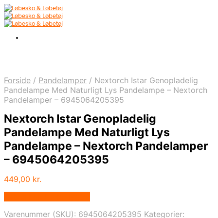
Forside
/
Pandelamper
/
Nextorch Istar Genopladelig
Pandelampe Med Naturligt Lys Pandelampe – Nextorch
Pandelamper – 6945064205395
Nextorch Istar Genopladelig
Pandelampe Med Naturligt Lys
Pandelampe – Nextorch Pandelamper
– 6945064205395
449,00
kr.
Købes hos Cykel-lygter
Varenummer (SKU):
6945064205395
Kategorier: