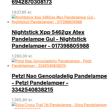
6942870308173
1.637,95
kr.
Nightstick Xpp 5462gx Atex
Pandelampe Gul – Nightstick
Pandelamper – 017398805988
1.260,00
kr.
Petzl Nao Genopladelig Pandelampe
– Petzl Pandelamper –
3342540838215
1.365,90
kr.