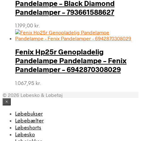
Pandelampe – Black Diamond
Pandelamper – 793661588627
1.199,00
kr.
Fenix Hp25r Genopladelig
Pandelampe Pandelampe – Fenix
Pandelamper – 6942870308029
1.067,95
kr.
© 2026 Løbesko & Løbetøj
×
Løbebukser
Løbebælter
Løbeshorts
Løbesko