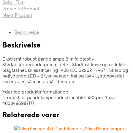
Solar Plus
Previous Product
Next Product
Beskrivelse
Beskrivelse
Ekstremt robust pandelampe 3 m faldtest –
Stødabsorberende gummidele – Stødfast linse og reflektor –
Slagfasthedsklassificering IK08 IEC 62262 – IP67 – Skarp og
højtydende LED – 2 lysniveauer: høj og lav – Lygtehovedet
kan vippes så man opnår den opti
Yderlige produktinformationer:
Produkt id: pandelampe-indestructible-h20-pro-3aaa
4008496987177
Relaterede varer