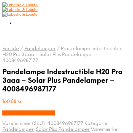
Forside
/
Pandelamper
/
Pandelampe Indestructible
H20 Pro 3aaa – Solar Plus Pandelamper –
4008496987177
Pandelampe Indestructible H20 Pro
3aaa – Solar Plus Pandelamper –
4008496987177
160,88
kr.
Købes hos Billigelogvvs
Varenummer (SKU):
4008496987177
Kategorier:
Pandelamper
,
Solar Plus Pandelamper
Varemærke: