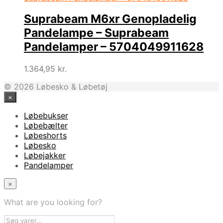
Suprabeam M6xr Genopladelig
Pandelampe – Suprabeam
Pandelamper – 5704049911628
1.364,95
kr.
© 2026 Løbesko & Løbetøj
×
Løbebukser
Løbebælter
Løbeshorts
Løbesko
Løbejakker
Pandelamper
×
What are you looking for?