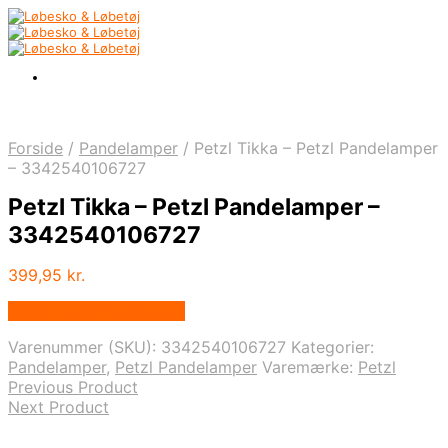
Forside
/
Pandelamper
/
Petzl Tikka – Petzl Pandelamper
– 3342540106727
Petzl Tikka – Petzl Pandelamper –
3342540106727
399,95
kr.
Købes hos Pro Outdoor
Varenummer (SKU):
3342540106727
Kategorier:
Pandelamper
,
Petzl Pandelamper
Varemærke:
Petzl
Previous Product
Next Product