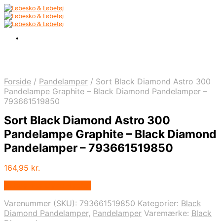
Forside
/
Pandelamper
/
Sort Black Diamond Astro 300
Pandelampe Graphite – Black Diamond Pandelamper –
793661519850
Sort Black Diamond Astro 300
Pandelampe Graphite – Black Diamond
Pandelamper – 793661519850
164,95
kr.
Købes hos Cykel-lygter
Varenummer (SKU):
793661519850
Kategorier:
Black
Diamond Pandelamper
,
Pandelamper
Varemærke:
Black