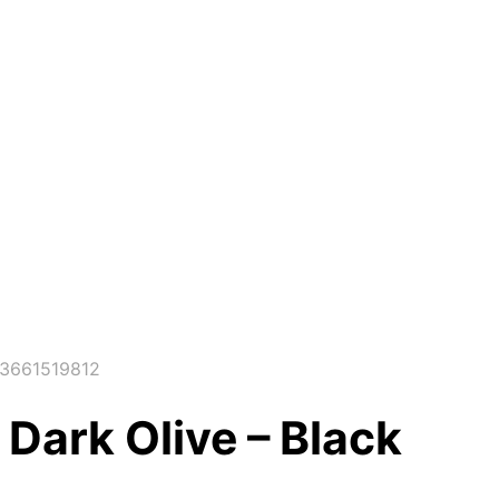
93661519812
ark Olive – Black