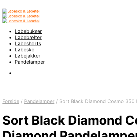
Løbebukser
Løbebælter
Løbeshorts
Løbesko
Løbejakker
Pandelamper
Forside
/
Pandelamper
/
Sort Black Diamond Cosmo 350 P
Sort Black Diamond C
Diamond Pandelamper