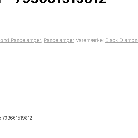
mond Pandelamper
,
Pandelamper
Varemærke:
Black Diamon
e 793661519812