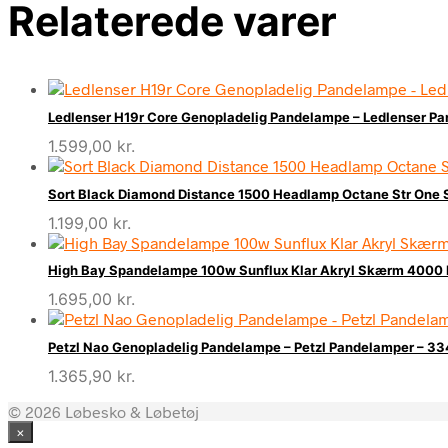
Relaterede varer
Ledlenser H19r Core Genopladelig Pandelampe – Ledlenser 
1.599,00
kr.
Sort Black Diamond Distance 1500 Headlamp Octane Str One
1.199,00
kr.
High Bay Spandelampe 100w Sunflux Klar Akryl Skærm 4000 
1.695,00
kr.
Petzl Nao Genopladelig Pandelampe – Petzl Pandelamper – 
1.365,90
kr.
© 2026 Løbesko & Løbetøj
×