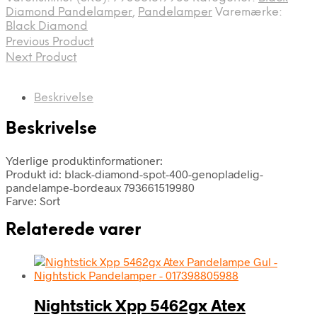
Diamond Pandelamper
,
Pandelamper
Varemærke:
Black Diamond
Previous Product
Next Product
Beskrivelse
Beskrivelse
Yderlige produktinformationer:
Produkt id: black-diamond-spot-400-genopladelig-
pandelampe-bordeaux 793661519980
Farve: Sort
Relaterede varer
Nightstick Xpp 5462gx Atex