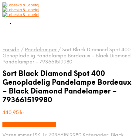
Forside
/
Pandelamper
/
Sort Black Diamond Spot 400
Genopladelig Pandelampe Bordeaux – Black Diamond
Pandelamper – 793661519980
Sort Black Diamond Spot 400
Genopladelig Pandelampe Bordeaux
– Black Diamond Pandelamper –
793661519980
440,95
kr.
Købes hos Cykel-lygter
Varenummer (SKU):
793661519980
Kategorier:
Black