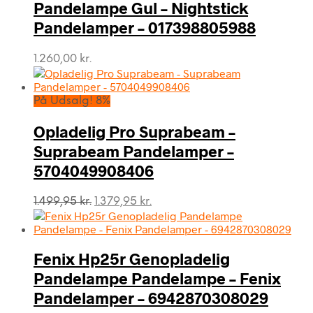
Pandelampe Gul – Nightstick
Pandelamper – 017398805988
1.260,00
kr.
På Udsalg! 8%
Opladelig Pro Suprabeam –
Suprabeam Pandelamper –
5704049908406
Den
Den
1.499,95
kr.
1.379,95
kr.
oprindelige
aktuelle
pris
pris
var:
er:
Fenix Hp25r Genopladelig
1.499,95 kr..
1.379,95 kr..
Pandelampe Pandelampe – Fenix
Pandelamper – 6942870308029