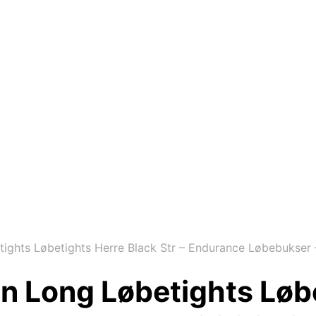
ights Løbetights Herre Black Str – Endurance Løbebukse
n Long Løbetights Løbe