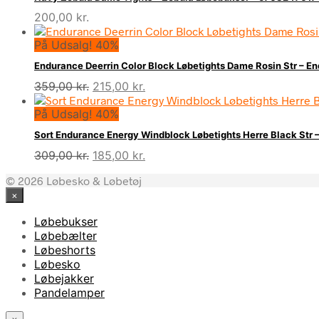
200,00
kr.
På Udsalg! 40%
Endurance Deerrin Color Block Løbetights Dame Rosin Str – 
Den
Den
359,00
kr.
215,00
kr.
oprindelige
aktuelle
På Udsalg! 40%
pris
pris
var:
er:
Sort Endurance Energy Windblock Løbetights Herre Black St
359,00 kr..
215,00 kr..
Den
Den
309,00
kr.
185,00
kr.
oprindelige
aktuelle
© 2026 Løbesko & Løbetøj
pris
pris
×
var:
er:
309,00 kr..
185,00 kr..
Løbebukser
Løbebælter
Løbeshorts
Løbesko
Løbejakker
Pandelamper
×