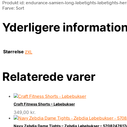
Produkt id: endurance-samien-long-løbetights-løbetights-her
Farve: Sort
Yderligere informatio
Størrelse
2XL
Relaterede varer
Craft Fitness Shorts – Løbebukser
349,00
kr.
Navy Zebdia Dame Tights – Zebdia Løbebukser – 570824761