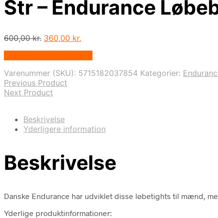
Str – Endurance Løbe
Den
Den
600,00
kr.
360,00
kr.
oprindelige
aktuelle
Købes hos Cykelpartner
pris
pris
var:
er:
Varenummer (SKU):
5715182037854
Kategorier:
Enduranc
600,00 kr..
360,00 kr..
Previous Product
Next Product
Beskrivelse
Yderligere information
Beskrivelse
Danske Endurance har udviklet disse løbetights til mænd, med f
Yderlige produktinformationer: