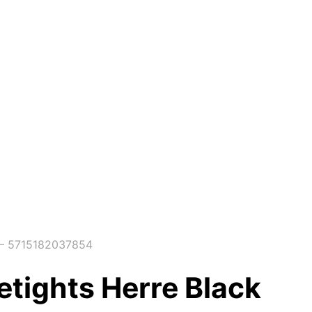
r – 5715182037854
tights Herre Black