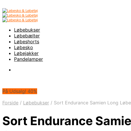
Løbebukser
Løbebælter
Løbeshorts
Løbesko
Løbejakker
Pandelamper
På Udsalg! 40%
Forside
/
Løbebukser
/
Sort Endurance Samien Long Løbet
Sort Endurance Samie