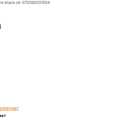
re-black-str 5715182037854
n
7467