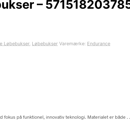
bukser – 57151820378
e Løbebukser
,
Løbebukser
Varemærke:
Endurance
okus på funktionel, innovativ teknologi. Materialet er både . .