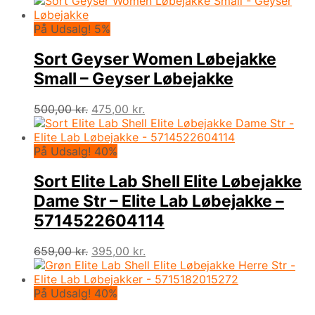
På Udsalg! 5%
Sort Geyser Women Løbejakke
Small – Geyser Løbejakke
Den
Den
500,00
kr.
475,00
kr.
oprindelige
aktuelle
pris
pris
var:
er:
På Udsalg! 40%
500,00 kr..
475,00 kr..
Sort Elite Lab Shell Elite Løbejakke
Dame Str – Elite Lab Løbejakke –
5714522604114
Den
Den
659,00
kr.
395,00
kr.
oprindelige
aktuelle
pris
pris
var:
er:
På Udsalg! 40%
659,00 kr..
395,00 kr..