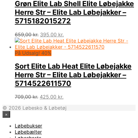
Grøn Elite Lab Shell Elite Løbejakke
Herre Str – Elite Lab Løbejakker –
5715182015272
Den
Den
659,00
kr.
395,00
kr.
oprindelige
aktuelle
pris
pris
var:
er:
På Udsalg! 40%
659,00 kr..
395,00 kr..
Sort Elite Lab Heat Elite Løbejakke
Herre Str – Elite Lab Løbejakker –
5714522611570
Den
Den
709,00
kr.
425,00
kr.
oprindelige
aktuelle
© 2026 Løbesko & Løbetøj
pris
pris
×
var:
er:
709,00 kr..
425,00 kr..
Løbebukser
Løbebælter
Løbeshorts