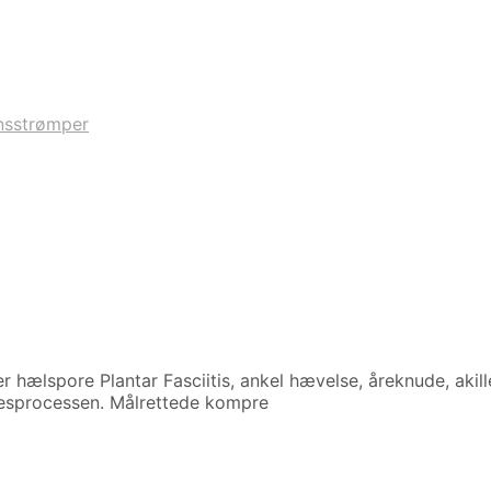
nsstrømper
 hælspore Plantar Fasciitis, ankel hævelse, åreknude, ak
sesprocessen. Målrettede kompre