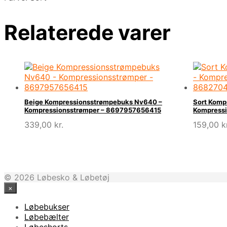
Relaterede varer
Beige Kompressionsstrømpebuks Nv640 –
Sort Komp
Kompressionsstrømper – 8697957656415
Kompress
339,00
kr.
159,00
k
© 2026 Løbesko & Løbetøj
×
Løbebukser
Løbebælter
Løbeshorts