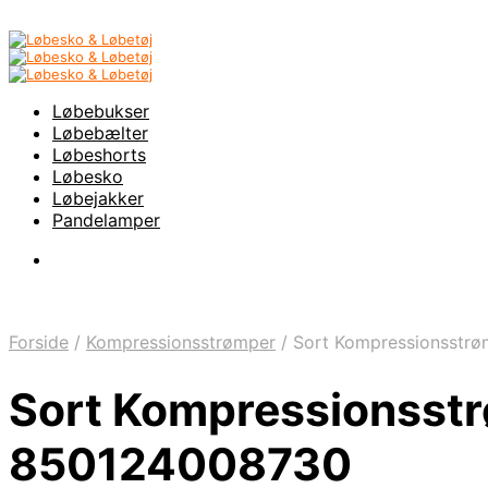
Løbebukser
Løbebælter
Løbeshorts
Løbesko
Løbejakker
Pandelamper
Forside
/
Kompressionsstrømper
/
Sort Kompressionsstrø
Sort Kompressionsstr
850124008730