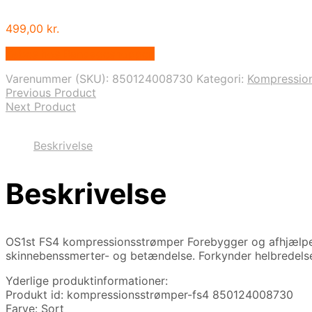
499,00
kr.
Købes hos Bandageshoppen
Varenummer (SKU):
850124008730
Kategori:
Kompressio
Previous Product
Next Product
Beskrivelse
Beskrivelse
OS1st FS4 kompressionsstrømper Forebygger og afhjælper
skinnebenssmerter- og betændelse. Forkynder helbredel
Yderlige produktinformationer:
Produkt id: kompressionsstrømper-fs4 850124008730
Farve: Sort