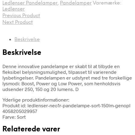
Ledlenser Pandelamper
,
Pandelamper
Varemærke:
Ledlenser
Previous Product
Next Product
Beskrivelse
Beskrivelse
Denne innovative pandelampe er skabt til at tilbyde en
fleksibel belysningsmulighed, tilpasset til varierende
lysbetingelser. Pandelampen er udstyret med tre forskellige
lysmodi: Boost, Power og Low Power, som henholdsvis
udsender 250, 150 og 20 lumens. D
Yderlige produktinformationer:
Produkt id: ledlenser-neo1r-pandelampe-sort-150lm-genopl
4058205029957
Farve: Sort
Relaterede varer