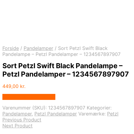
Forside
/
Pandelamper
/
Sort Petzl Swift Black
Pandelampe – Petzl Pandelamper – 1234567897907
Sort Petzl Swift Black Pandelampe –
Petzl Pandelamper – 1234567897907
449,00
kr.
Købes hos Cykel-lygter
Varenummer (SKU):
1234567897907
Kategorier:
Pandelamper
,
Petzl Pandelamper
Varemærke:
Petzl
Previous Product
Next Product