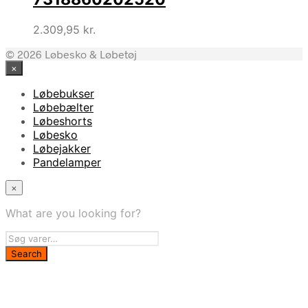
2.309,95
kr.
© 2026 Løbesko & Løbetøj
×
Løbebukser
Løbebælter
Løbeshorts
Løbesko
Løbejakker
Pandelamper
×
What are you looking for?