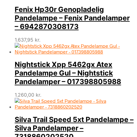
Fenix Hp30r Genopladelig
Pandelampe – Fenix Pandelamper
– 6942870308173
1.637,95
kr.
Nightstick Xpp 5462gx Atex
Pandelampe Gul – Nightstick
Pandelamper – 017398805988
1.260,00
kr.
Silva Trail Speed 5xt Pandelampe –
Silva Pandelamper –
7318860202520