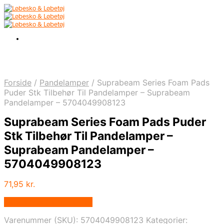
Forside
/
Pandelamper
/
Suprabeam Series Foam Pads
Puder Stk Tilbehør Til Pandelamper – Suprabeam
Pandelamper – 5704049908123
Suprabeam Series Foam Pads Puder
Stk Tilbehør Til Pandelamper –
Suprabeam Pandelamper –
5704049908123
71,95
kr.
Købes hos Cykel-lygter
Varenummer (SKU):
5704049908123
Kategorier: