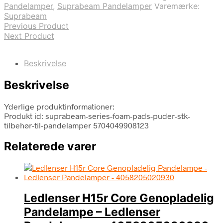
Pandelamper
,
Suprabeam Pandelamper
Varemærke:
Suprabeam
Previous Product
Next Product
Beskrivelse
Beskrivelse
Yderlige produktinformationer:
Produkt id: suprabeam-series-foam-pads-puder-stk-
tilbehør-til-pandelamper 5704049908123
Relaterede varer
Ledlenser H15r Core Genopladelig
Pandelampe – Ledlenser