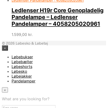
Ledlenser H19r Core Genopladelig
Pandelampe – Ledlenser
Pandelamper – 4058205020961
1.599,00
kr.
© 2026 Løbesko & Løbetøj
×
Løbebukser
Løbebælter
Løbeshorts
Løbesko
Løbejakker
Pandelamper
×
What are you looking for?