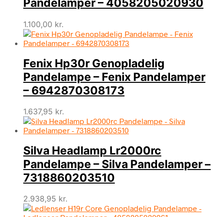
Pandelamper – 4058205020930
1.100,00
kr.
Fenix Hp30r Genopladelig
Pandelampe – Fenix Pandelamper
– 6942870308173
1.637,95
kr.
Silva Headlamp Lr2000rc
Pandelampe – Silva Pandelamper –
7318860203510
2.938,95
kr.