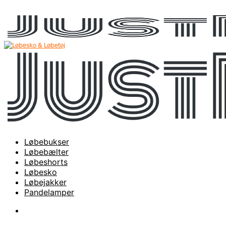
Løbebukser
Løbebælter
Løbeshorts
Løbesko
Løbejakker
Pandelamper