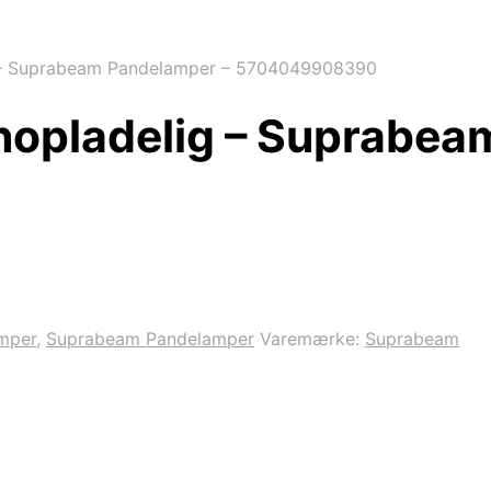
– Suprabeam Pandelamper – 5704049908390
opladelig – Suprabea
mper
,
Suprabeam Pandelamper
Varemærke:
Suprabeam