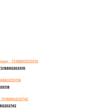
– 7318860203510
205118
8860202742