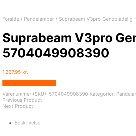
Forside
/
Pandelamper
/
Suprabeam V3pro Genopladelig 
Suprabeam V3pro Gen
5704049908390
1.227,95
kr.
Købes hos Cykel-lygter
Varenummer (SKU):
5704049908390
Kategorier:
Pandela
Previous Product
Next Product
Beskrivelse