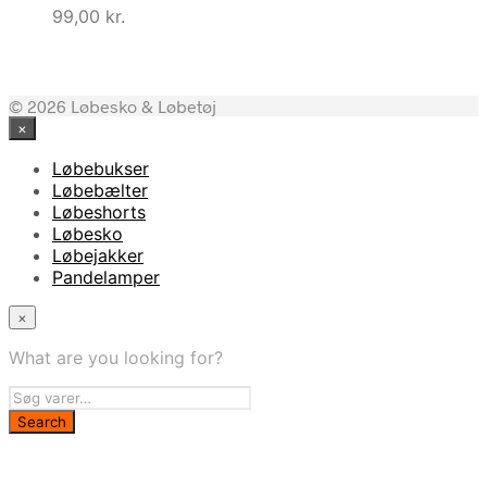
var:
er:
299,00 kr..
269,50 kr..
99,00
kr.
299,00 kr..
269,00 kr..
© 2026 Løbesko & Løbetøj
×
Løbebukser
Løbebælter
Løbeshorts
Løbesko
Løbejakker
Pandelamper
×
What are you looking for?