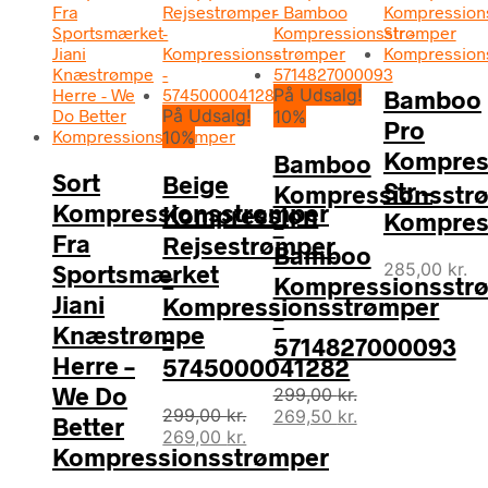
På Udsalg!
Bamboo
På Udsalg!
10%
Pro
10%
Kompres
Bamboo
Sort
Beige
Str –
Kompressionsstr
Kompressionsstrømper
Kompression
Kompres
–
Fra
Rejsestrømper
Bamboo
285,00
kr.
Sportsmærket
–
Kompressionsstr
Jiani
Kompressionsstrømper
–
Knæstrømpe
–
5714827000093
Herre –
5745000041282
We Do
299,00
kr.
299,00
kr.
Den
Den
269,50
kr.
Better
Den
Den
269,00
kr.
oprindelige
aktuelle
Kompressionsstrømper
oprindelige
aktuelle
pris
pris
pris
pris
var:
er: