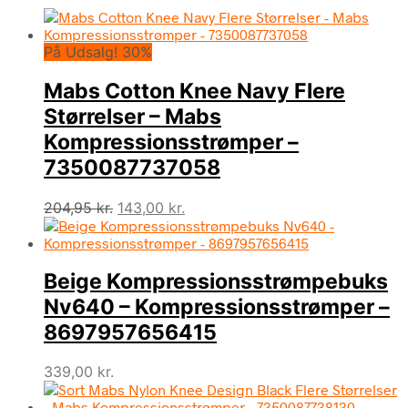
På Udsalg! 30%
Mabs Cotton Knee Navy Flere
Størrelser – Mabs
Kompressionsstrømper –
7350087737058
Den
Den
204,95
kr.
143,00
kr.
oprindelige
aktuelle
pris
pris
var:
er:
Beige Kompressionsstrømpebuks
204,95 kr..
143,00 kr..
Nv640 – Kompressionsstrømper –
8697957656415
339,00
kr.