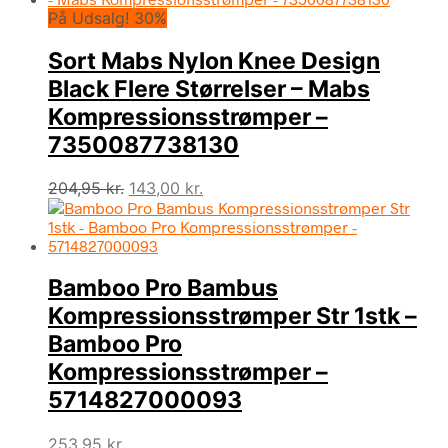
På Udsalg! 30%
Sort Mabs Nylon Knee Design
Black Flere Størrelser – Mabs
Kompressionsstrømper –
7350087738130
Den
Den
204,95
kr.
143,00
kr.
oprindelige
aktuelle
pris
pris
var:
er:
204,95 kr..
143,00 kr..
Bamboo Pro Bambus
Kompressionsstrømper Str 1stk –
Bamboo Pro
Kompressionsstrømper –
5714827000093
253,95
kr.