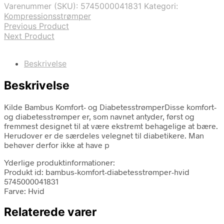
Varenummer (SKU):
5745000041831
Kategori:
79,00 kr..
49,00 kr..
Kompressionsstrømper
Previous Product
Next Product
Beskrivelse
Beskrivelse
Kilde Bambus Komfort- og DiabetesstrømperDisse komfort-
og diabetesstrømper er, som navnet antyder, først og
fremmest designet til at være ekstremt behagelige at bære.
Herudover er de særdeles velegnet til diabetikere. Man
behøver derfor ikke at have p
Yderlige produktinformationer:
Produkt id: bambus-komfort-diabetesstrømper-hvid
5745000041831
Farve: Hvid
Relaterede varer