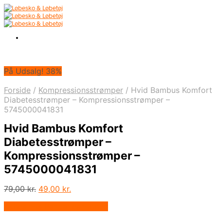
På Udsalg! 38%
Forside
/
Kompressionsstrømper
/
Hvid Bambus Komfort
Diabetesstrømper – Kompressionsstrømper –
5745000041831
Hvid Bambus Komfort
Diabetesstrømper –
Kompressionsstrømper –
5745000041831
Den
Den
79,00
kr.
49,00
kr.
oprindelige
aktuelle
Købes hos Bandageshoppen
pris
pris
var:
er: