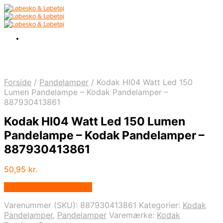
Forside
/
Pandelamper
/
Kodak Hl04 Watt Led 150
Lumen Pandelampe – Kodak Pandelamper –
887930413861
Kodak Hl04 Watt Led 150 Lumen
Pandelampe – Kodak Pandelamper –
887930413861
50,95
kr.
Købes hos Cykel-lygter
Varenummer (SKU):
887930413861
Kategorier:
Kodak
Pandelamper
,
Pandelamper
Varemærke:
Kodak