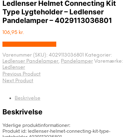
Ledlenser Helmet Connecting Kit
Type Lygteholder – Ledlenser
Pandelamper – 4029113036801
106,95
kr.
Købes hos Cykel-lygter
Varenummer (SKU):
4029113036801
Kategorier:
Ledlenser Pandelamper
,
Pandelamper
Varemærke:
Ledlenser
Previous Product
Next Product
Beskrivelse
Beskrivelse
Yderlige produktinformationer:
Produkt id: ledlenser-helmet-connecting-kit-type-
lygteholder 4029113036801