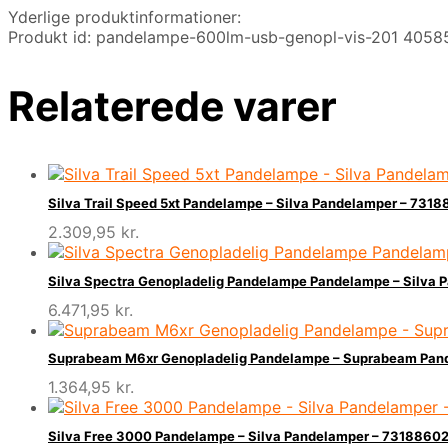
Yderlige produktinformationer:
Produkt id: pandelampe-600lm-usb-genopl-vis-201 405
Relaterede varer
Silva Trail Speed 5xt Pandelampe – Silva Pandelamper – 73
2.309,95
kr.
Silva Spectra Genopladelig Pandelampe Pandelampe – Silva
6.471,95
kr.
Suprabeam M6xr Genopladelig Pandelampe – Suprabeam Pa
1.364,95
kr.
Silva Free 3000 Pandelampe – Silva Pandelamper – 7318860