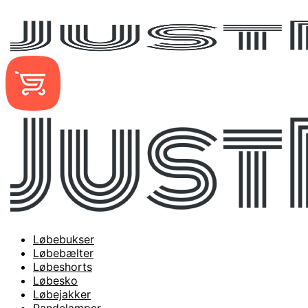
Løbebukser
Løbebælter
Løbeshorts
Løbesko
Løbejakker