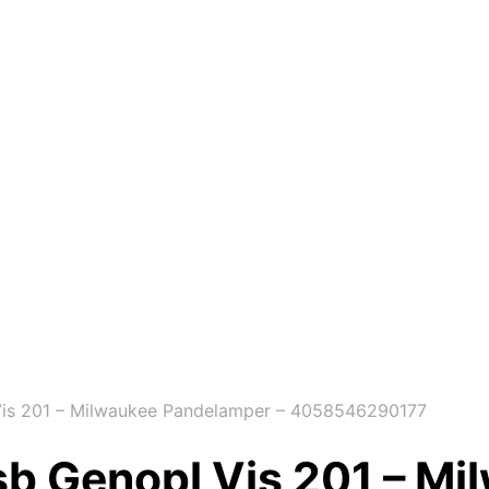
is 201 – Milwaukee Pandelamper – 4058546290177
b Genopl Vis 201 – Mi