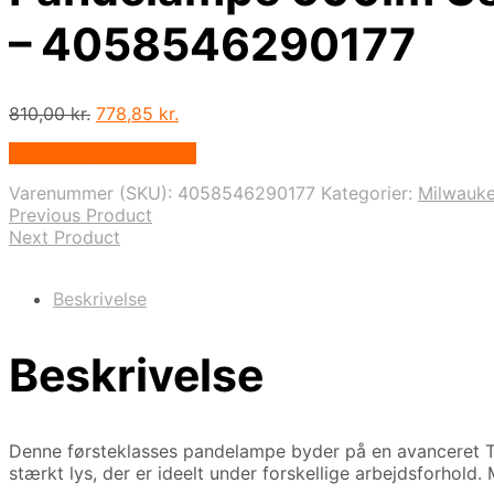
– 4058546290177
Den
Den
810,00
kr.
778,85
kr.
oprindelige
aktuelle
Købes hos Globaltools
pris
pris
var:
er:
Varenummer (SKU):
4058546290177
Kategorier:
Milwauk
810,00 kr..
778,85 kr..
Previous Product
Next Product
Beskrivelse
Beskrivelse
Denne førsteklasses pandelampe byder på en avanceret Tru
stærkt lys, der er ideelt under forskellige arbejdsforhol