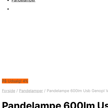
Pandelamper
På Udsalg! 4%
Forside
/
Pandelamper
/
Pandelampe 600lm Usb Genopl V
Pandelampe 600lm Us