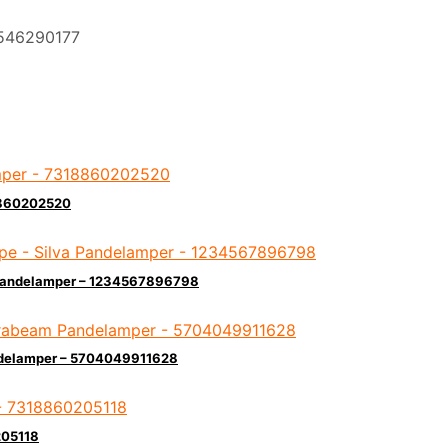
8546290177
18860202520
 Pandelamper – 1234567896798
ndelamper – 5704049911628
205118