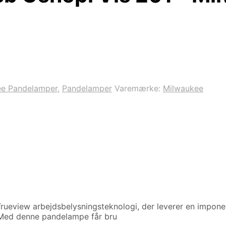
ee Pandelamper
,
Pandelamper
Varemærke:
Milwaukee
eview arbejdsbelysningsteknologi, der leverer en imponere
d. Med denne pandelampe får bru