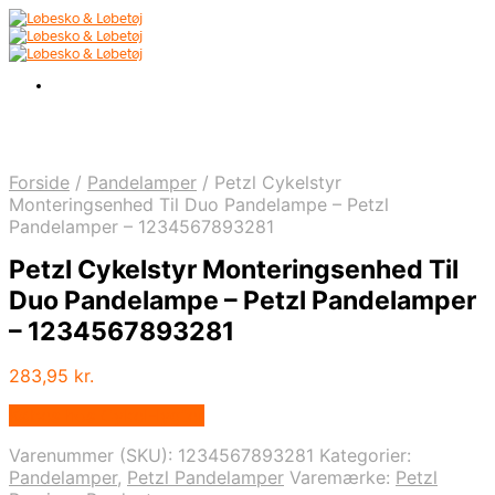
Forside
/
Pandelamper
/
Petzl Cykelstyr
Monteringsenhed Til Duo Pandelampe – Petzl
Pandelamper – 1234567893281
Petzl Cykelstyr Monteringsenhed Til
Duo Pandelampe – Petzl Pandelamper
– 1234567893281
283,95
kr.
Købes hos Cykel-lygter
Varenummer (SKU):
1234567893281
Kategorier:
Pandelamper
,
Petzl Pandelamper
Varemærke:
Petzl