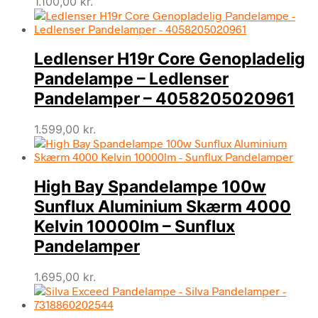
1.100,00
kr.
Ledlenser H19r Core Genopladelig
Pandelampe – Ledlenser
Pandelamper – 4058205020961
1.599,00
kr.
High Bay Spandelampe 100w
Sunflux Aluminium Skærm 4000
Kelvin 10000lm – Sunflux
Pandelamper
1.695,00
kr.